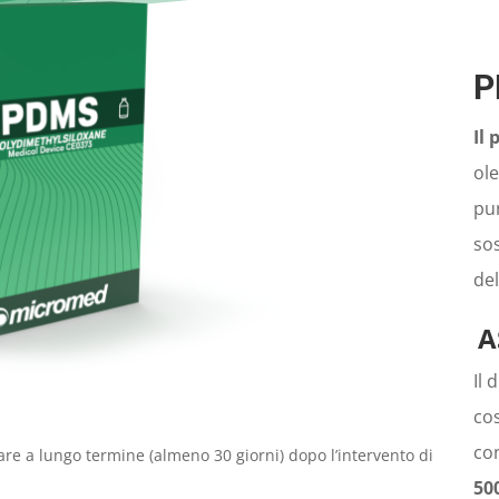
P
Il
ole
pu
so
del
A
Il 
cos
con
e a lungo termine (almeno 30 giorni) dopo l’intervento di
50