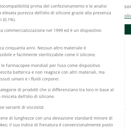
biocompatibilità prima del confezionamento e le analisi
son
elevata purezza dell’olio di silicone grazie alla presenza
oli
i (0,1%).
 la commercializzazione nel 1999 ed è un dispositivo
irca cinquanta anni. Nessun altro materiale è
sibile e facilmente sterilizzabile come il silicone.
te le Farmacopee mondiali per l’uso come dispositivo
escita batterica e non reagisce con altri materiali, ma
ssuti umani e i fluidi corporei.
egorie di prodotti che si differenziano tra loro in base al
miscela dell’olio di silicone.
e varianti di viscosità:
atene di lunghezze con una deviazione standard minore di
okes; il suo indice di frenatura è convenzionalmente posto