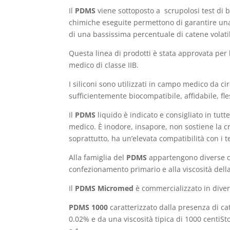
Il
PDMS
viene sottoposto a scrupolosi test di 
chimiche eseguite permettono di garantire una 
di una bassissima percentuale di catene volatil
Questa linea di prodotti è stata approvata per
medico di classe IIB.
I siliconi sono utilizzati in campo medico da c
sufficientemente biocompatibile, affidabile, fles
Il
PDMS
liquido è indicato e consigliato in tut
medico. È inodore, insapore, non sostiene la cr
soprattutto, ha un’elevata compatibilità con i te
Alla famiglia del
PDMS
appartengono diverse cat
confezionamento primario e alla viscosità della 
Il
PDMS Micromed
è commercializzato in divers
PDMS 1000
caratterizzato dalla presenza di c
0.02% e da una viscosità tipica di 1000 centiSt