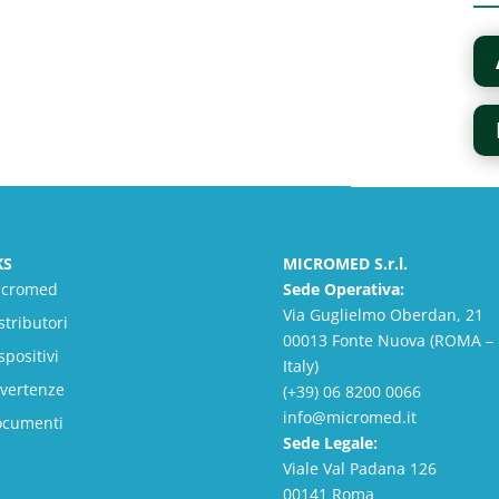
KS
MICROMED S.r.l.
icromed
Sede Operativa:
Via Guglielmo Oberdan, 21
stributori
00013 Fonte Nuova (ROMA –
spositivi
Italy)
vertenze
(+39) 06 8200 0066
info@micromed.it
ocumenti
Sede Legale:
Viale Val Padana 126
00141 Roma