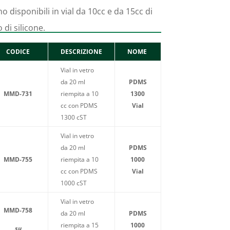
o disponibili in vial da 10cc e da 15cc di
o di silicone.
CODICE
DESCRIZIONE
NOME
Vial in vetro
da 20 ml
PDMS
MMD-731
riempita a 10
1300
cc con PDMS
Vial
1300 cST
Vial in vetro
da 20 ml
PDMS
MMD-755
riempita a 10
1000
cc con PDMS
Vial
1000 cST
Vial in vetro
MMD-758
da 20 ml
PDMS
riempita a 15
1000
su